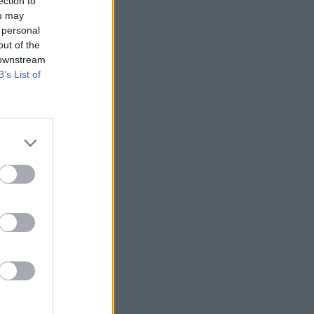
ection to
ou may
 personal
out of the
 downstream
B’s List of