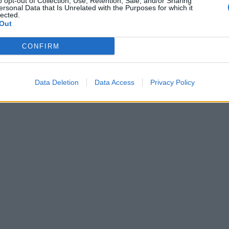
o opt-out of Collection, Use, Retention, Sale, and/or Sharing
ersonal Data that Is Unrelated with the Purposes for which it
lected.
Out
CONFIRM
Data Deletion
Data Access
Privacy Policy