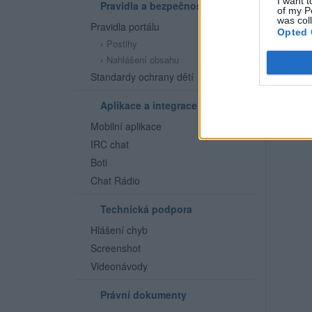
I want t
Pravidla a bezpečnost
of my P
was col
Pravidla portálu
Opted 
Postihy
Nahlášení obsahu
Standardy ochrany dětí
Aplikace a integrace
Mobilní aplikace
IRC chat
Boti
Chat Rádio
Technická podpora
Hlášení chyb
Screenshot
Videonávody
Právní dokumenty