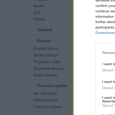
sensitive in
Ikonka
confirm you
continue se
Zeď
information 
Přátelé
further disc
participants
Vzkazník
Downstream 
Diskuze
Pravidla diskuzí
Persona
Správci diskuzí
Příspěvky a lajky
I want t
Soukromé diskuze
Opted 
Kodex chování
I want t
Premium a platby
Opted 
Jak nakupovat
I want 
Přehled služeb
Advertis
Opted 
Finanční podpora