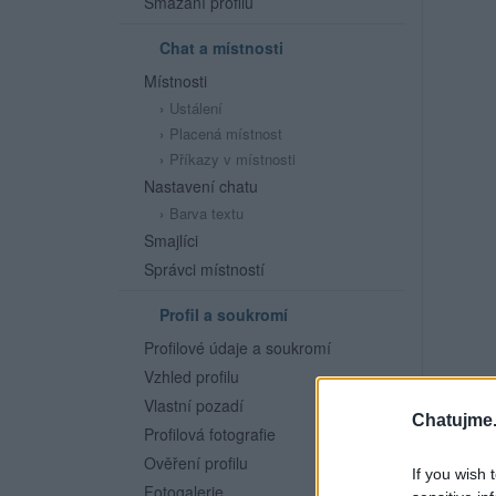
Smazání profilu
Chat a místnosti
Místnosti
Ustálení
Placená místnost
Příkazy v místnosti
Nastavení chatu
Barva textu
Smajlíci
Správci místností
Profil a soukromí
Profilové údaje a soukromí
Vzhled profilu
Vlastní pozadí
Chatujme.
Profilová fotografie
Ověření profilu
If you wish 
Fotogalerie