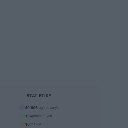
STATISTIKY
40 806
registrovaných
136
přihlášených
16
chatuje